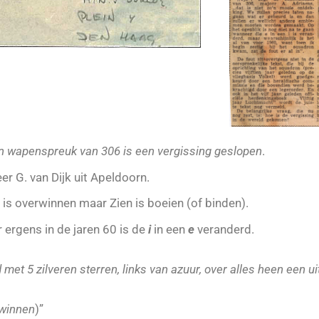
In wapenspreuk van 306 is een vergissing geslopen
.
r G. van Dijk uit Apeldoorn.
 is overwinnen maar Zien is boeien (of binden).
r ergens in de jaren 60 is de
i
in een
e
veranderd.
met 5 zilveren sterren, links van azuur, over alles heen een uit
rwinnen
)”