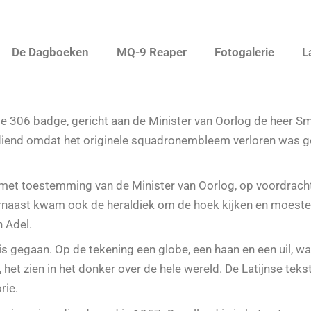
De Dagboeken
MQ-9 Reaper
Fotogalerie
L
 306 badge, gericht aan de Minister van Oorlog de heer Sm
gediend omdat het originele squadronembleem verloren was 
et toestemming van de Minister van Oorlog, op voordrach
arnaast kwam ook de heraldiek om de hoek kijken en moest
 Adel.
is gegaan. Op de tekening een globe, een haan en een uil, w
, het zien in het donker over de hele wereld. De Latijnse te
rie.