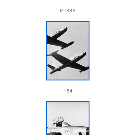
RT-33A
F-84