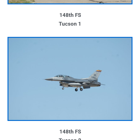
148th FS
Tucson 1
148th FS