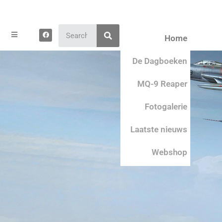
Zoeken
F
Home
a
c
e
b
De Dagboeken
o
o
k
MQ-9 Reaper
Fotogalerie
Laatste nieuws
Webshop