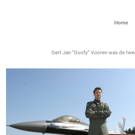
Home
Gert Jan “Goofy” Vooren was d
e twe