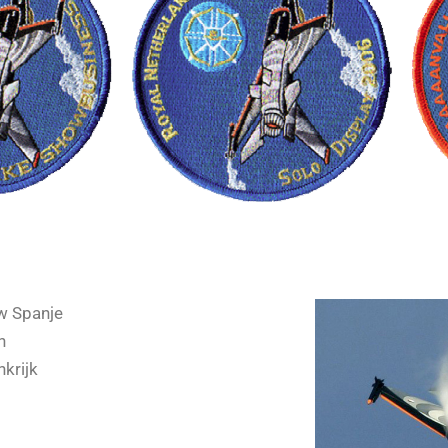
w Spanje
n
nkrijk