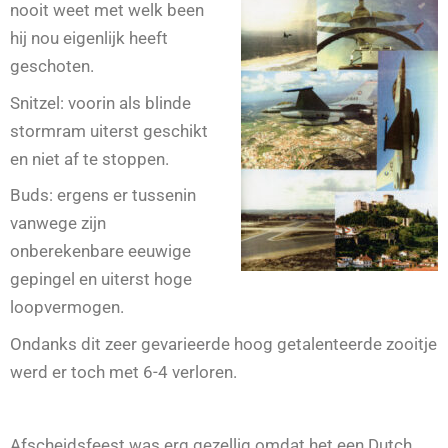
nooit weet met welk been
hij nou eigenlijk heeft
geschoten.
Snitzel: voorin als blinde
stormram uiterst geschikt
en niet af te stoppen.
Buds: ergens er tussenin
vanwege zijn
onberekenbare eeuwige
gepingel en uiterst hoge
loopvermogen.
Ondanks dit zeer gevarieerde hoog getalenteerde zooitje
werd er toch met 6-4 verloren.
Afscheidsfeest was erg gezellig omdat het een Dutch