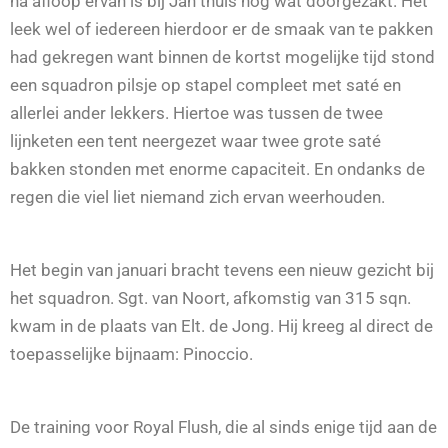
na afloop ervan is bij Jan thuis nog wat doorgezakt. Het
leek wel of iedereen hierdoor er de smaak van te pakken
had gekregen want binnen de kortst mogelijke tijd stond
een squadron pilsje op stapel compleet met saté en
allerlei ander lekkers. Hiertoe was tussen de twee
lijnketen een tent neergezet waar twee grote saté
bakken stonden met enorme capaciteit. En ondanks de
regen die viel liet niemand zich ervan weerhouden.
Het begin van januari bracht tevens een nieuw gezicht bij
het squadron. Sgt. van Noort, afkomstig van 315 sqn.
kwam in de plaats van Elt. de Jong. Hij kreeg al direct de
toepasselijke bijnaam: Pinoccio.
De training voor Royal Flush, die al sinds enige tijd aan de