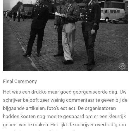
Final Ceremony
Het was een drukke maar goed georganiseerde dag. Uw
schrijver belooft zeer weinig commentaar te geven bij de
bijgaande artikelen, foto’s ect ect. De organisatoren
hadden kosten nog moeite gespaard om er een kleurrijk
geheel van te maken. Het lijkt de schrijver overbodig om