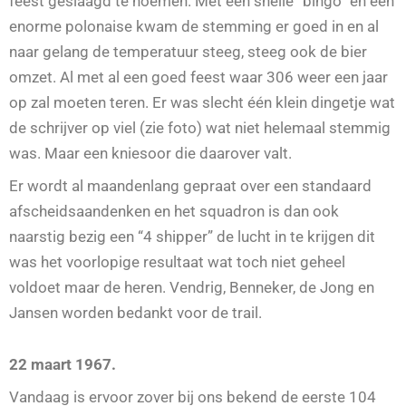
feest geslaagd te noemen. Met een snelle “bingo” en een
enorme polonaise kwam de stemming er goed in en al
naar gelang de temperatuur steeg, steeg ook de bier
omzet. Al met al een goed feest waar 306 weer een jaar
op zal moeten teren. Er was slecht één klein dingetje wat
de schrijver op viel (zie foto) wat niet helemaal stemmig
was. Maar een kniesoor die daarover valt.
Er wordt al maandenlang gepraat over een standaard
afscheidsaandenken en het squadron is dan ook
naarstig bezig een “4 shipper” de lucht in te krijgen dit
was het voorlopige resultaat wat toch niet geheel
voldoet maar de heren. Vendrig, Benneker, de Jong en
Jansen worden bedankt voor de trail.
22 maart 1967.
Vandaag is ervoor zover bij ons bekend de eerste 104