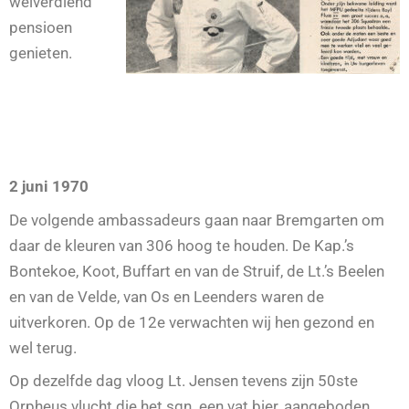
welverdiend
pensioen
genieten.
2 juni 1970
De volgende ambassadeurs gaan naar Bremgarten om
daar de kleuren van 306 hoog te houden. De Kap.’s
Bontekoe, Koot, Buffart en van de Struif, de Lt.’s Beelen
en van de Velde, van Os en Leenders waren de
uitverkoren. Op de 12e verwachten wij hen gezond en
wel terug.
Op dezelfde dag vloog Lt. Jensen tevens zijn 50ste
Orpheus vlucht die het sqn. een vat bier, aangeboden