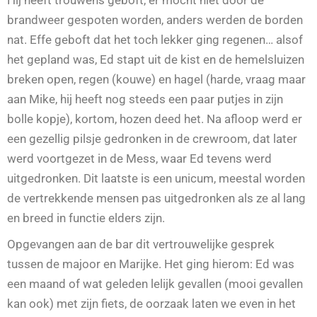
Hij heeft trouwens geboft, er mocht niet door de
brandweer gespoten worden, anders werden de borden
nat. Effe geboft dat het toch lekker ging regenen… alsof
het gepland was, Ed stapt uit de kist en de hemelsluizen
breken open, regen (kouwe) en hagel (harde, vraag maar
aan Mike, hij heeft nog steeds een paar putjes in zijn
bolle kopje), kortom, hozen deed het. Na afloop werd er
een gezellig pilsje gedronken in de crewroom, dat later
werd voortgezet in de Mess, waar Ed tevens werd
uitgedronken. Dit laatste is een unicum, meestal worden
de vertrekkende mensen pas uitgedronken als ze al lang
en breed in functie elders zijn.
Opgevangen aan de bar dit vertrouwelijke gesprek
tussen de majoor en Marijke. Het ging hierom: Ed was
een maand of wat geleden lelijk gevallen (mooi gevallen
kan ook) met zijn fiets, de oorzaak laten we even in het