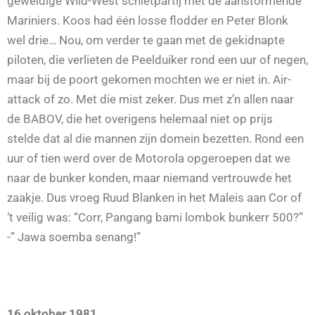
geweldige Wild-West schietpartij met de aanstormende
Mariniers. Koos had één losse flodder en Peter Blonk
wel drie… Nou, om verder te gaan met de gekidnapte
piloten, die verlieten de Peelduiker rond een uur of negen,
maar bij de poort gekomen mochten we er niet in. Air-
attack of zo. Met die mist zeker. Dus met z’n allen naar
de BABOV, die het overigens helemaal niet op prijs
stelde dat al die mannen zijn domein bezetten. Rond een
uur of tien werd over de Motorola opgeroepen dat we
naar de bunker konden, maar niemand vertrouwde het
zaakje. Dus vroeg Ruud Blanken in het Maleis aan Cor of
‘t veilig was: “Corr, Pangang bami lombok bunkerr 500?”
-” Jawa soemba senang!”
16 oktober 1981