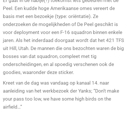
Er gaat in de nabije(?) toekomst iets gebeuren met de
Peel. Een kudde hoge Amerikaanse omes vereert de
basis met een bezoekje (type: oriëntatie). Ze
onderzoeken de mogelijkheden of De Peel geschikt is
voor deployment voor een F-16 squadron binnen enkele
jaren. Als het inderdaad doorgaat wordt dat het 421 TFS
uit Hill, Utah. De mannen die ons bezochten waren de big
bosses van dat squadron, compleet met tig
onderscheidingen, en al spoedig verschenen ook de
goodies, waaronder deze sticker.
Kreet van de dag was vandaag op kanaal 14. naar
aanleiding van het werkbezoek der Yanks; “Don’t make
your pass too low, we have some high birds on the
airfield…”