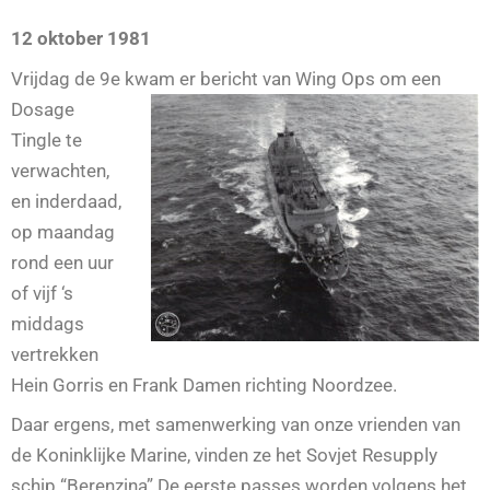
12 oktober 1981
Vrijdag de 9e kwam er bericht van Wing Ops
om een
Dosage
Tingle te
verwachten,
en inderdaad,
op maandag
rond een uur
of vijf ‘s
middags
vertrekken
Hein Gorris en Frank Damen richting Noordzee.
Daar ergens, met samenwerking van onze vrienden van
de Koninklijke Marine, vinden ze het Sovjet Resupply
schip “Berenzina” De eerste passes worden volgens het