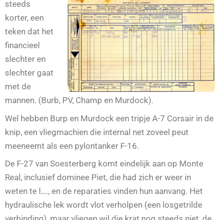
steeds
korter, een
teken dat het
financieel
slechter en
slechter gaat
met de
mannen. (Burb, PV, Champ en Murdock).
Wel hebben Burp en Murdock een tripje A-7 Corsair in de
knip, een vliegmachien die internal net zoveel peut
meeneemt als een pylontanker F-16.
De F-27 van Soesterberg komt eindelijk aan op Monte
Real, inclusief dominee Piet, die had zich er weer in
weten te l…., en de reparaties vinden hun aanvang. Het
hydraulische lek wordt vlot verholpen (een losgetrilde
verbinding), maar vliegen wil die krat nog steeds niet, de