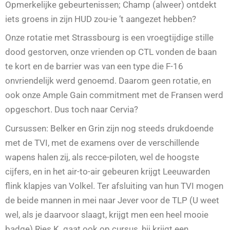
Opmerkelijke gebeurtenissen; Champ (alweer) ontdekt
iets groens in zijn HUD zou-ie ’t aangezet hebben?
Onze rotatie met Strassbourg is een vroegtijdige stille
dood gestorven, onze vrienden op CTL vonden de baan
te kort en de barrier was van een type die F-16
onvriendelijk werd genoemd. Daarom geen rotatie, en
ook onze Ample Gain commitment met de Fransen werd
opgeschort. Dus toch naar Cervia?
Cursussen: Belker en Grin zijn nog steeds drukdoende
met de TVI, met de examens over de verschillende
wapens halen zij, als recce-piloten, wel de hoogste
cijfers, en in het air-to-air gebeuren krijgt Leeuwarden
flink klapjes van Volkel. Ter afsluiting van hun TVI mogen
de beide mannen in mei naar Jever voor de TLP (U weet
wel, als je daarvoor slaagt, krijgt men een heel mooie
badge) Ries K. gaat ook op cursus, hij krijgt een