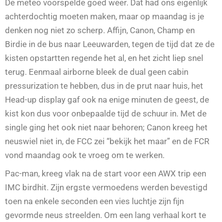
De meteo voorspelde goed weer. Dat had ons eigenlijk
achterdochtig moeten maken, maar op maandag is je
denken nog niet zo scherp. Affijn, Canon, Champ en
Birdie in de bus naar Leeuwarden, tegen de tijd dat ze de
kisten opstartten regende het al, en het zicht liep snel
terug. Eenmaal airborne bleek de dual geen cabin
pressurization te hebben, dus in de prut naar huis, het
Head-up display gaf ook na enige minuten de geest, de
kist kon dus voor onbepaalde tijd de schuur in. Met de
single ging het ook niet naar behoren; Canon kreeg het
neuswiel niet in, de FCC zei “bekijk het maar” en de FCR
vond maandag ook te vroeg om te werken.
Pac-man, kreeg vlak na de start voor een AWX trip een
IMC birdhit. Zijn ergste vermoedens werden bevestigd
toen na enkele seconden een vies luchtje zijn fijn
gevormde neus streelden. Om een lang verhaal kort te