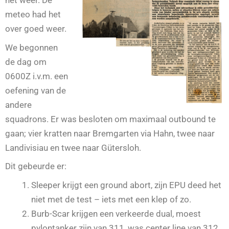
het weer. De
meteo had het
over goed weer.
We begonnen
de dag om
0600Z i.v.m. een
oefening van de
andere
squadrons. Er was besloten om maximaal outbound te
gaan; vier kratten naar Bremgarten via Hahn, twee naar
Landivisiau en twee naar Gütersloh.
Dit gebeurde er:
Sleeper krijgt een ground abort, zijn EPU deed het
niet met de test – iets met een klep of zo.
Burb-Scar krijgen een verkeerde dual, moest
pylontanker zijn van 311, was center line van 312.