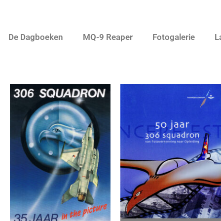
De Dagboeken
MQ-9 Reaper
Fotogalerie
L