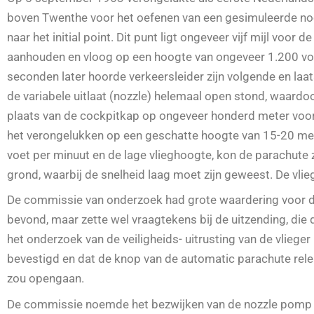
boven Twenthe voor het oefenen van een gesimuleerde noodl
naar het initial point. Dit punt ligt ongeveer vijf mijl vo
aanhouden en vloog op een hoogte van ongeveer 1.200 voet
seconden later hoorde verkeersleider zijn volgende en laat
de variabele uitlaat (nozzle) helemaal open stond, waardoo
plaats van de cockpitkap op ongeveer honderd meter voor de
het verongelukken op een geschatte hoogte van 15-20 met
voet per minuut en de lage vlieghoogte, kon de parachute z
grond, waarbij de snelheid laag moet zijn geweest. De vli
De commissie van onderzoek had grote waardering voor de
bevond, maar zette wel vraagtekens bij de uitzending, die
het onderzoek van de veiligheids- uitrusting van de vlieg
bevestigd en dat de knop van de automatic parachute rel
zou opengaan.
De commissie noemde het bezwijken van de nozzle pomp als