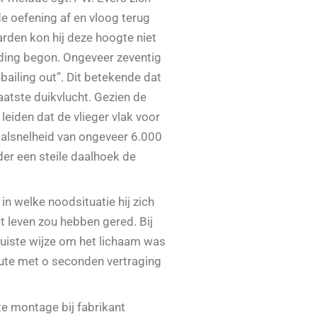
e oefening af en vloog terug
larden kon hij deze hoogte niet
nding begon. Ongeveer zeventig
bailing out”. Dit betekende dat
aatste duikvlucht. Gezien de
leiden dat de vlieger vlak voor
alsnelheid van ongeveer 6.000
der een steile daalhoek de
 welke noodsituatie hij zich
t leven zou hebben gered. Bij
juiste wijze om het lichaam was
hute met o seconden vertraging
e montage bij fabrikant