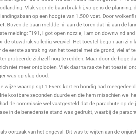
anding. Vlak voor de baan brak hij, volgens de planning, d
or de landingsbaan op een hoogte van 1.500 voet. Door wolkenf
. Boven de baan meldde hij aan de toren dat hij aan de la
ste melding: “191, I got open nozzle, I am on downwind and 
r de stuwdruk volledig wegviel. Het toestel begon aan zijn l
 eerste aanraking van het toestel met de grond, viel af te 
er probeerde zichzelf nog te redden. Maar door de hoge da
ich niet meer ontplooien. Vlak daarna raakte het toestel on
eger was op slag dood.
 wijze waarop sgt.1 Evers kort en bondig had meegedeeld in
 drie kostbare seconden duurde en die hem misschien wel he
er had de commissie wel vastgesteld dat de parachute op de 
ease in de benedenste stand was gedrukt, waarbij de parac
 oorzaak van het ongeval. Dit was te wijten aan de onjuist