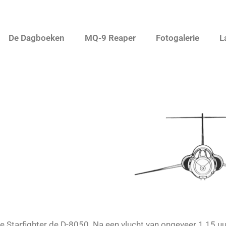
De Dagboeken
MQ-9 Reaper
Fotogalerie
L
Starfighter de D-8050. Na een vlucht van ongeveer 1.15 uu