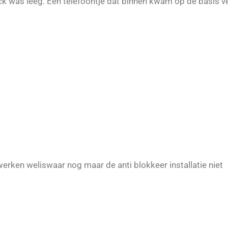
k was leeg. Een telefoontje dat binnen kwam op de basis vert
rken weliswaar nog maar de anti blokkeer installatie niet