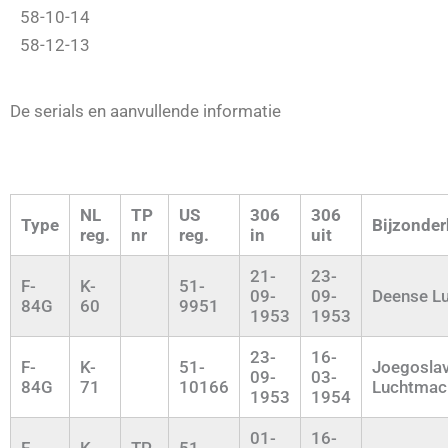
58-10-14
58-12-13
De serials en aanvullende informatie
NL
TP
US
306
306
Type
Bijzonde
reg.
nr
reg.
in
uit
21-
23-
F-
K-
51-
09-
09-
Deense L
84G
60
9951
1953
1953
23-
16-
F-
K-
51-
Joegoslav
09-
03-
84G
71
10166
Luchtmac
1953
1954
01-
16-
F-
K-
TP-
51-