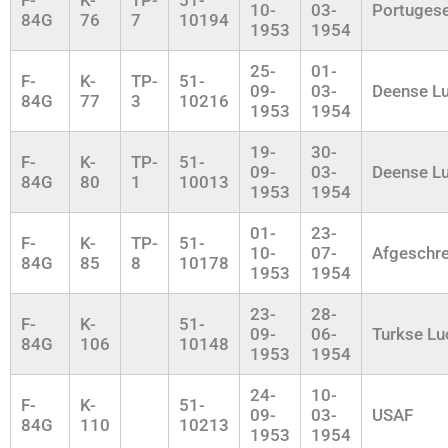
10-
03-
Portuges
84G
76
7
10194
1953
1954
25-
01-
F-
K-
TP-
51-
09-
03-
Deense L
84G
77
3
10216
1953
1954
19-
30-
F-
K-
TP-
51-
09-
03-
Deense L
84G
80
1
10013
1953
1954
01-
23-
F-
K-
TP-
51-
10-
07-
Afgeschr
84G
85
8
10178
1953
1954
23-
28-
F-
K-
51-
09-
06-
Turkse L
84G
106
10148
1953
1954
24-
10-
F-
K-
51-
09-
03-
USAF
84G
110
10213
1953
1954