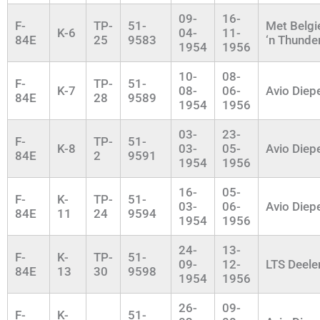
09-
16-
F-
TP-
51-
Met Belgi
K-6
04-
11-
84E
25
9583
‘n Thunde
1954
1956
10-
08-
F-
TP-
51-
K-7
08-
06-
Avio Diep
84E
28
9589
1954
1956
03-
23-
F-
TP-
51-
K-8
03-
05-
Avio Diep
84E
2
9591
1954
1956
16-
05-
F-
K-
TP-
51-
03-
06-
Avio Diep
84E
11
24
9594
1954
1956
24-
13-
F-
K-
TP-
51-
09-
12-
LTS Deele
84E
13
30
9598
1954
1956
26-
09-
F-
K-
51-