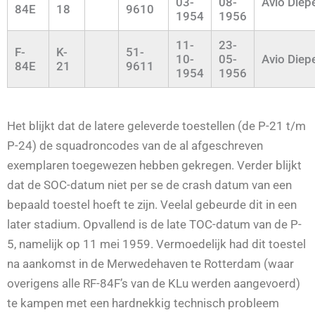
03-
08-
Avio Diep
84E
18
9610
1954
1956
11-
23-
F-
K-
51-
10-
05-
Avio Diep
84E
21
9611
1954
1956
Het blijkt dat de latere geleverde toestellen (de P-21 t/m
P-24) de squadroncodes van de al afgeschreven
exemplaren toegewezen hebben gekregen. Verder blijkt
dat de SOC-datum niet per se de crash datum van een
bepaald toestel hoeft te zijn. Veelal gebeurde dit in een
later stadium. Opvallend is de late TOC-datum van de P-
5, namelijk op 11 mei 1959. Vermoedelijk had dit toestel
na aankomst in de Merwedehaven te Rotterdam (waar
overigens alle RF-84F’s van de KLu werden aangevoerd)
te kampen met een hardnekkig technisch probleem