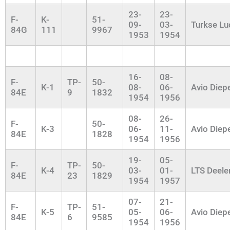
23-
23-
F-
K-
51-
09-
03-
Turkse L
84G
111
9967
1953
1954
16-
08-
F-
TP-
50-
K-1
08-
06-
Avio Diep
84E
9
1832
1954
1956
08-
26-
F-
50-
K-3
06-
11-
Avio Diep
84E
1828
1954
1956
19-
05-
F-
TP-
50-
K-4
03-
01-
LTS Deele
84E
23
1829
1954
1957
07-
21-
F-
TP-
51-
K-5
05-
06-
Avio Diep
84E
6
9585
1954
1956