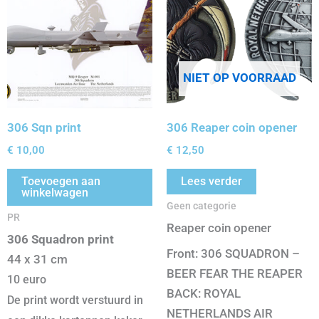
NIET OP VOORRAAD
306 Sqn print
306 Reaper coin opener
€
10,00
€
12,50
Toevoegen aan
Lees verder
winkelwagen
Geen categorie
PR
Reaper coin opener
306 Squadron print
Front: 306 SQUADRON –
44 x 31 cm
BEER FEAR THE REAPER
10 euro
BACK: ROYAL
De print wordt verstuurd in
NETHERLANDS AIR