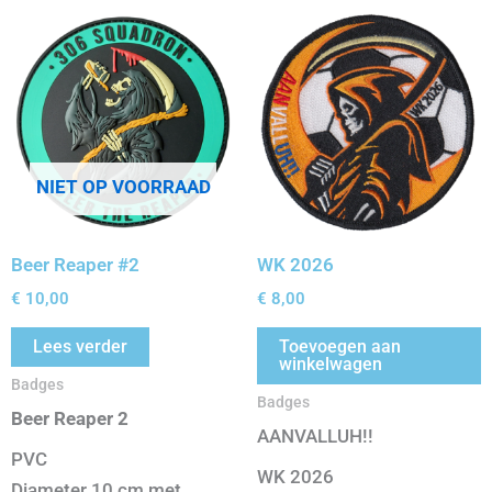
NIET OP VOORRAAD
Beer Reaper #2
WK 2026
€
10,00
€
8,00
Lees verder
Toevoegen aan
winkelwagen
Badges
Badges
Beer Reaper 2
AANVALLUH!!
PVC
WK 2026
Diameter 10 cm met