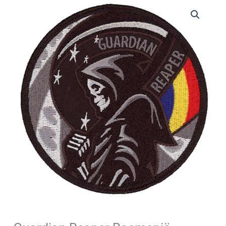
Guardian
Reaper
Roemenië
aantal