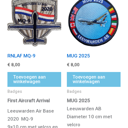
RNLAF MQ-9
MUG 2025
€
8,00
€
8,00
Toevoegen aan
Toevoegen aan
winkelwagen
winkelwagen
Badges
Badges
First Aircraft Arrival
MUG 2025
Leeuwarden AB
Leeuwarden Air Base
Diameter 10 cm met
2020 MQ-9
velcro
9×10 cm met velcro en